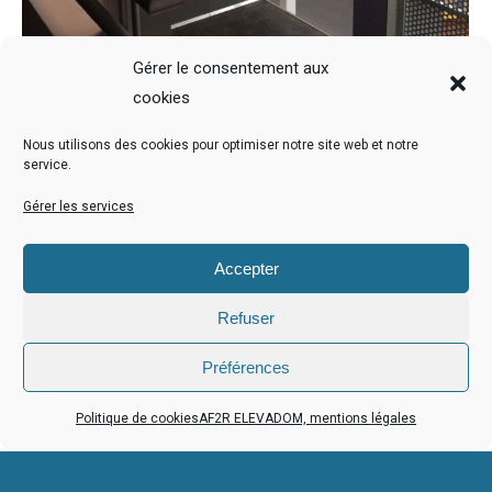
Gérer le consentement aux
cookies
Nous utilisons des cookies pour optimiser notre site web et notre
service.
Elévateur à Belfort 90
Gérer les services
Actualités
Par
adminELE
13 décembre 2018
Accepter
Parfaite intégration de l’élévateur ! Belfort 90
Refuser
Préférences
←
1
2
3
4
→
Politique de cookies
AF2R ELEVADOM, mentions légales