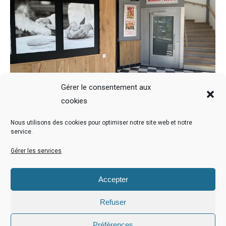
Gérer le consentement aux
cookies
Nous utilisons des cookies pour optimiser notre site web et notre
Boulangerie PAUL à Saint Louis
service.
Actualités
Par
adminELE
13 septembre 2020
Gérer les services
La boulangerie PAUL à Saint Louis est aux normes
accessibilité !
Accepter
Refuser
Préférences