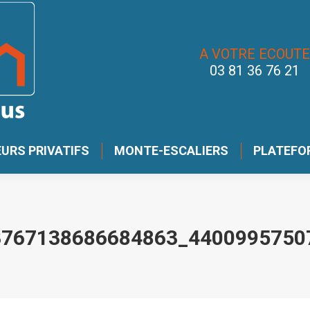
A VOTRE ECOUTE
03 81 36 76 21
URS PRIVATIFS
MONTE-ESCALIERS
PLATEFO
3767138686684863_4400995750