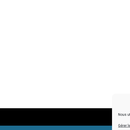
Nous ut
Menti
Gérer l