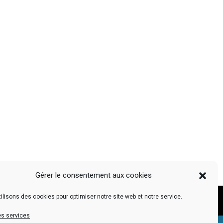
Gérer le consentement aux cookies
ilisons des cookies pour optimiser notre site web et notre service.
ons légales
| Copyright ©2021 AF2R ELEVADOM |
TERADELIS
es services