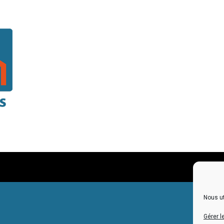
Menti
Nous ut
Gérer l