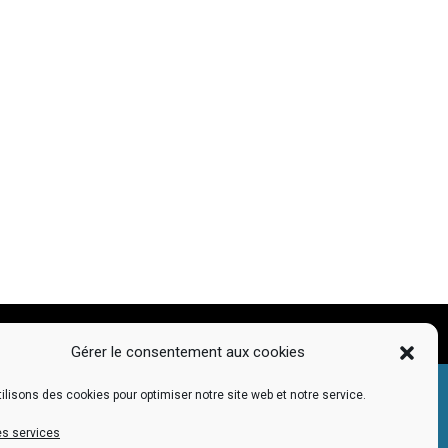
ons légales
| Copyright ©2021 AF2R ELEVADOM |
TERADELIS
Gérer le consentement aux cookies
ilisons des cookies pour optimiser notre site web et notre service.
es services